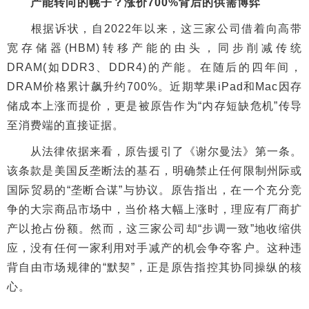
产能转向的幌子？涨价700%背后的供需博弈
根据诉状，自2022年以来，这三家公司借着向高带
宽存储器(HBM)转移产能的由头，同步削减传统
DRAM(如DDR3、DDR4)的产能。在随后的四年间，
DRAM价格累计飙升约700%。近期苹果iPad和Mac因存
储成本上涨而提价，更是被原告作为“内存短缺危机”传导
至消费端的直接证据。
从法律依据来看，原告援引了《谢尔曼法》第一条。
该条款是美国反垄断法的基石，明确禁止任何限制州际或
国际贸易的“垄断合谋”与协议。原告指出，在一个充分竞
争的大宗商品市场中，当价格大幅上涨时，理应有厂商扩
产以抢占份额。然而，这三家公司却“步调一致”地收缩供
应，没有任何一家利用对手减产的机会争夺客户。这种违
背自由市场规律的“默契”，正是原告指控其协同操纵的核
心。