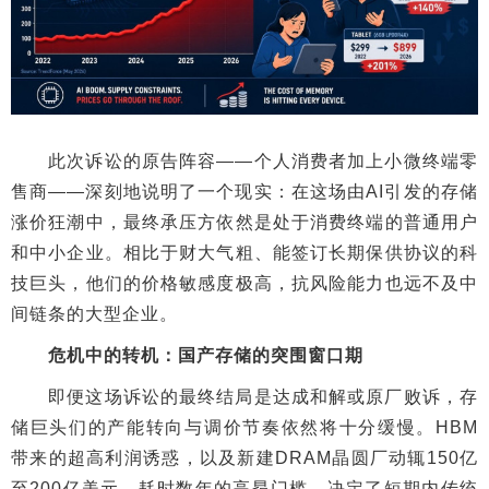
此次诉讼的原告阵容——个人消费者加上小微终端零
售商——深刻地说明了一个现实：在这场由AI引发的存储
涨价狂潮中，最终承压方依然是处于消费终端的普通用户
和中小企业。相比于财大气粗、能签订长期保供协议的科
技巨头，他们的价格敏感度极高，抗风险能力也远不及中
间链条的大型企业。
危机中的转机：国产存储的突围窗口期
即便这场诉讼的最终结局是达成和解或原厂败诉，存
储巨头们的产能转向与调价节奏依然将十分缓慢。HBM
带来的超高利润诱惑，以及新建DRAM晶圆厂动辄150亿
至200亿美元、耗时数年的高昂门槛，决定了短期内传统