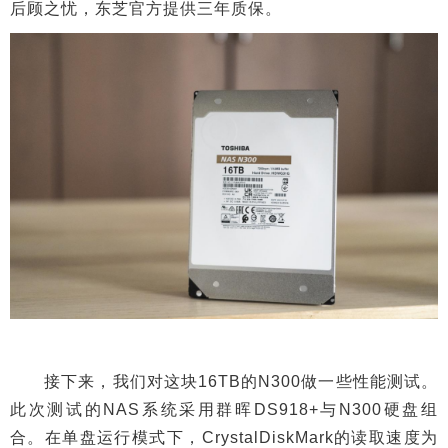
后顾之忧，东芝官方提供三年质保。
接下来，我们对这块16TB的N300做一些性能测试。
此次测试的NAS系统采用群晖DS918+与N300硬盘组
合。在单盘运行模式下，CrystalDiskMark的读取速度为