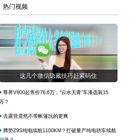
热门视频
这几个微信隐藏技巧赶紧码住
尊界V800起售价76.6万，“云水天青”车漆选装15
万？
去露营竟然不带帐篷玩的更爽
腾势Z9S纯电续航1100KM？打破量产纯电轿车续航
纪录？