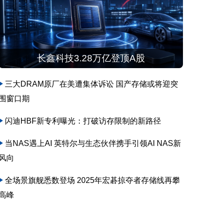
长鑫科技3.28万亿登顶A股
三大DRAM原厂在美遭集体诉讼 国产存储或将迎突
围窗口期
闪迪HBF新专利曝光：打破访存限制的新路径
当NAS遇上AI 英特尔与生态伙伴携手引领AI NAS新
风向
全场景旗舰悉数登场 2025年宏碁掠夺者存储线再攀
高峰