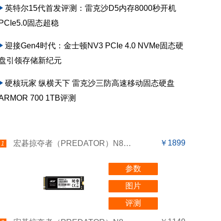
英特尔15代首发评测：雷克沙D5内存8000秒开机
PCIe5.0固态超稳
迎接Gen4时代：金士顿NV3 PCIe 4.0 NVMe固态硬
盘引领存储新纪元
硬核玩家 纵横天下 雷克沙三防高速移动固态硬盘
ARMOR 700 1TB评测
￥1899
宏碁掠夺者（PREDATOR）N8000系列 （2TB）
1
参数
图片
评测