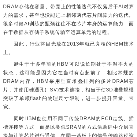
DRAM存储在容量、带宽上的性能迭代不仅落后于AI对算
力的需求，甚至也没能赶上相邻两代芯片间算力的迭代。
很多时候AI训练的瓶颈往往不在芯片本身的运算能力，而
在于数据从存储子系统传输至运算单元的过程。
因此，行业将目光放在2013年就已亮相的HBM技术
上。
诞生于十多年前的HBM可以说长期处于不温不火的
状态，这可能是因为它在当时有点超前了：相比常规的
DRAM内存，HBM采用垂直堆叠排列的多片DRAM芯
片，并使用硅通孔(TSV)技术连接，相当于使3D堆叠规模
突破了单颗flash的物理尺寸限制，进一步提升容量、带
宽。
同时HBM也使用不同于传统DRAM的PCB走线、插
槽连接等方式，而是以类似SRAM的方式借助硅中介层直
接与计算芯片进行通信，在同一基板上的信号传输路径缩