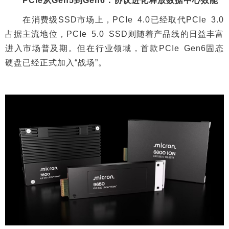
PCIe从Gen5到Gen6：协议进化释放数据中心效能
在消费级SSD市场上，PCIe 4.0已经取代PCIe 3.0
占据主流地位，PCIe 5.0 SSD则随着产品线的日益丰富
进入市场普及期。但在行业领域，首款PCIe Gen6固态
硬盘已经正式加入“战场”。